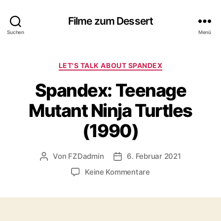
Filme zum Dessert
Suchen
Menü
Kategorien
LET'S TALK ABOUT SPANDEX
Spandex: Teenage
Mutant Ninja Turtles
(1990)
Von
FZDadmin
6. Februar 2021
Beitragsautor
Veröffentlichungsdatum
zu
Keine Kommentare
Spandex:
Teenage
Mutant
Ninja