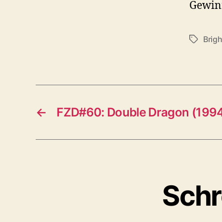
Gewinn
Brig
Schlagwö
←
FZD#60: Double Dragon (199
Schr