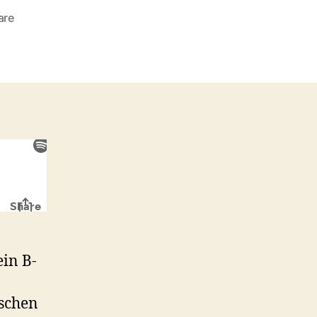
zu
are
Spandex:
Brightburn
(2019)
in B-
schen