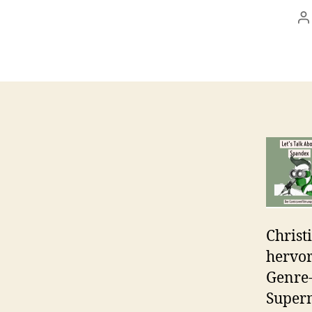
B
Christ
hervor
Genre-
Superm