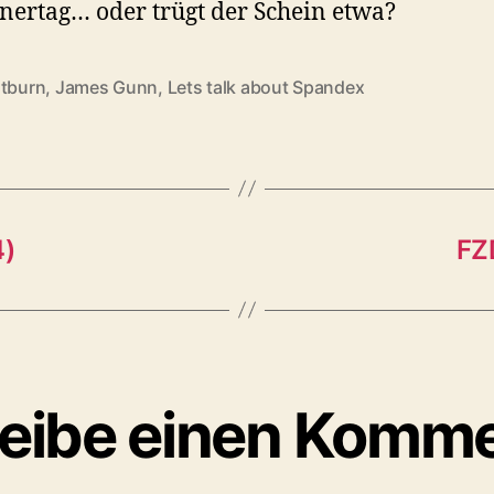
ertag… oder trügt der Schein etwa?
htburn
,
James Gunn
,
Lets talk about Spandex
rter
4)
FZ
eibe einen Komm