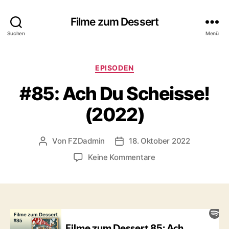
Filme zum Dessert
Suchen
Menü
Kategorien
EPISODEN
#85: Ach Du Scheisse!
(2022)
Von
FZDadmin
18. Oktober 2022
Beitragsautor
Veröffentlichungsdatum
zu
Keine Kommentare
#85:
Ach
Du
Scheisse!
(2022)