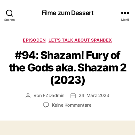
Filme zum Dessert
Suchen
Menü
Kategorien
EPISODEN
LET'S TALK ABOUT SPANDEX
#94: Shazam! Fury of
the Gods aka. Shazam 2
(2023)
Von
FZDadmin
24. März 2023
Beitragsautor
Veröffentlichungsdatum
zu
Keine Kommentare
#94:
Shazam!
Fury
of