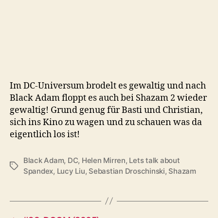
the
Gods
aka.
Shazam
2
(2023)
Im DC-Universum brodelt es gewaltig und nach
Black Adam floppt es auch bei Shazam 2 wieder
gewaltig! Grund genug für Basti und Christian,
sich ins Kino zu wagen und zu schauen was da
eigentlich los ist!
Black Adam
,
DC
,
Helen Mirren
,
Lets talk about
Schlagwörter
Spandex
,
Lucy Liu
,
Sebastian Droschinski
,
Shazam