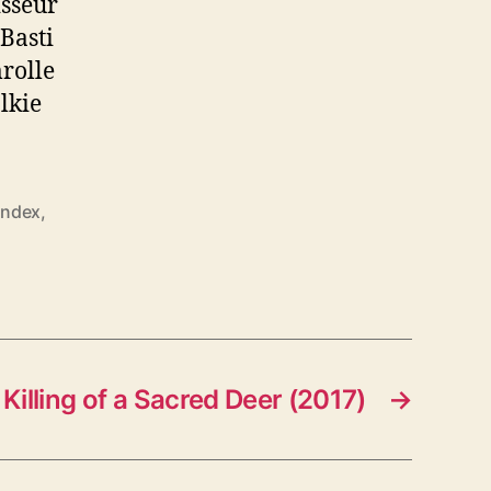
sseur
Basti
mrolle
lkie
andex
,
Killing of a Sacred Deer (2017)
→