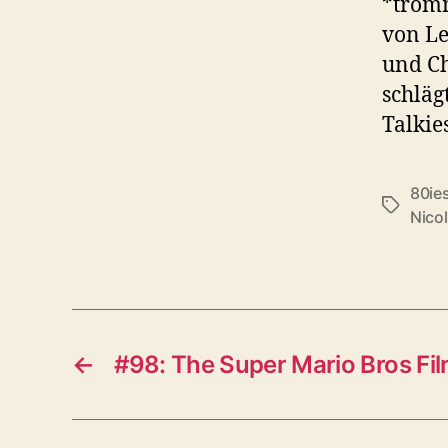
*tromm
von Le
und Ch
schläg
Talkie
80ie
Schlagwö
Nico
←
#98: The Super Mario Bros Fi