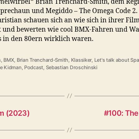
elwirbel* Brian Trenchard-Smith, dem Regi
prechaun und Megiddo – The Omega Code 2. 
ristian schauen sich an wie sich in ihrer Fil
t und bewerten wie cool BMX-Fahren und Wa
s in den 80ern wirklich waren.
s
,
BMX
,
Brian Trenchard-Smith
,
Klassiker
,
Let's talk about Sp
rter
le Kidman
,
Podcast
,
Sebastian Droschinski
lm (2023)
#100: The 