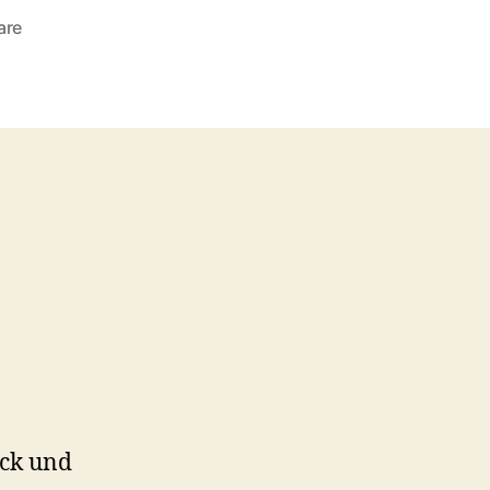
zu
are
#99:
Die
BMX-
Bande
(1983)
ick und