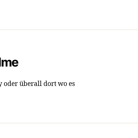
ilme
y oder überall dort wo es