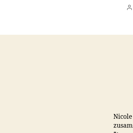
B
Nicol
zusamm