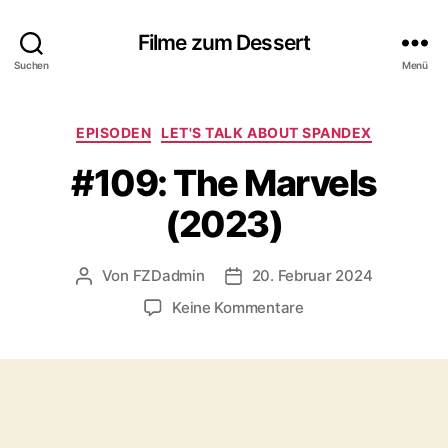
Filme zum Dessert
Suchen
Menü
Kategorien
EPISODEN
LET'S TALK ABOUT SPANDEX
#109: The Marvels
(2023)
Von
FZDadmin
20. Februar 2024
Beitragsautor
Veröffentlichungsdatum
zu
Keine Kommentare
#109:
The
Marvels
(2023)