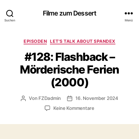
Filme zum Dessert
Suchen
Menü
Kategorien
EPISODEN
LET'S TALK ABOUT SPANDEX
#128: Flashback –
Mörderische Ferien
(2000)
Von
FZDadmin
16. November 2024
Beitragsautor
Veröffentlichungsdatum
zu
Keine Kommentare
#128:
Flashback
–
Mörderische