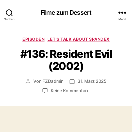
Filme zum Dessert
Suchen
Menü
Kategorien
EPISODEN
LET'S TALK ABOUT SPANDEX
#136: Resident Evil
(2002)
Von
FZDadmin
31. März 2025
Beitragsautor
Veröffentlichungsdatum
zu
Keine Kommentare
#136:
Resident
Evil
(2002)