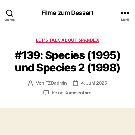
Filme zum Dessert
Suchen
Menü
Kategorien
LET'S TALK ABOUT SPANDEX
#139: Species (1995)
und Species 2 (1998)
Von
FZDadmin
4. Juni 2025
Beitragsautor
Veröffentlichungsdatum
zu
Keine Kommentare
#139:
Species
(1995)
und
Species
2