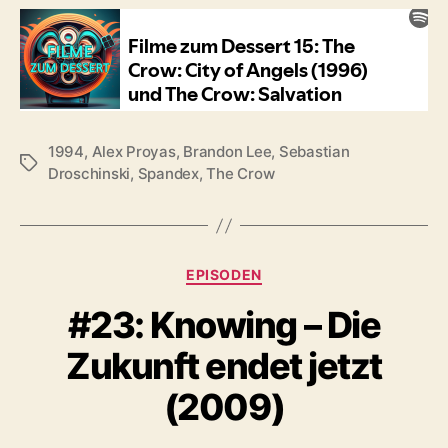
1994
,
Alex Proyas
,
Brandon Lee
,
Sebastian
Schlagwörter
Droschinski
,
Spandex
,
The Crow
Kategorien
EPISODEN
#23: Knowing – Die
Zukunft endet jetzt
(2009)