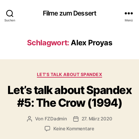
Filme zum Dessert
Suchen
Menü
Schlagwort:
Alex Proyas
Kategorien
LET'S TALK ABOUT SPANDEX
Let’s talk about Spandex
#5: The Crow (1994)
Von
FZDadmin
27. März 2020
Beitragsautor
Veröffentlichungsdatum
zu
Keine Kommentare
Let’s