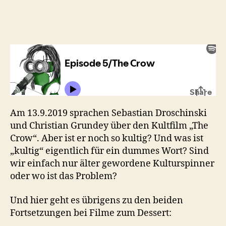
talk
about
Spandex
#5:
The
Crow
(1994)
Am 13.9.2019 sprachen Sebastian Droschinski
und Christian Grundey über den Kultfilm „The
Crow“. Aber ist er noch so kultig? Und was ist
„kultig“ eigentlich für ein dummes Wort? Sind
wir einfach nur älter gewordene Kulturspinner
oder wo ist das Problem?
Und hier geht es übrigens zu den beiden
Fortsetzungen bei Filme zum Dessert: