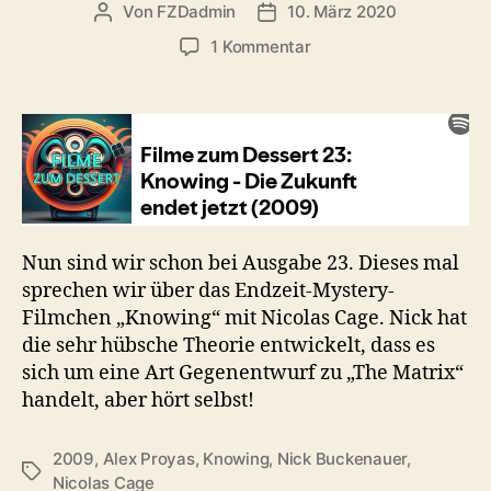
Von
FZDadmin
10. März 2020
Beitragsautor
Veröffentlichungsdatum
zu
1 Kommentar
#23:
Knowing
–
Die
Zukunft
endet
jetzt
(2009)
Nun sind wir schon bei Ausgabe 23. Dieses mal
sprechen wir über das Endzeit-Mystery-
Filmchen „Knowing“ mit Nicolas Cage. Nick hat
die sehr hübsche Theorie entwickelt, dass es
sich um eine Art Gegenentwurf zu „The Matrix“
handelt, aber hört selbst!
2009
,
Alex Proyas
,
Knowing
,
Nick Buckenauer
,
Schlagwörter
Nicolas Cage