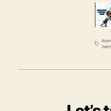
Anim
Schlagwö
Zeic
Let’s 