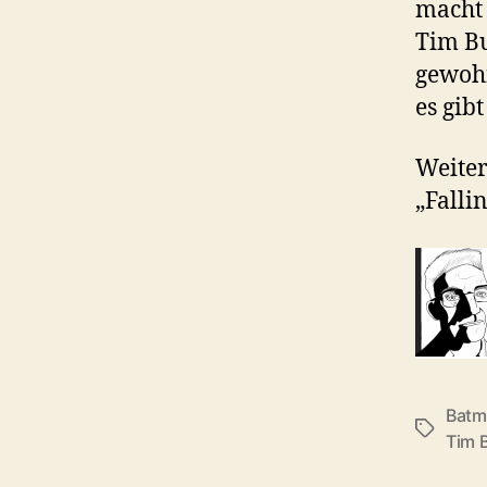
macht 
Tim Bu
gewohn
es gib
Weiter
„Falli
Batm
Schlagwö
Tim 