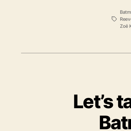
Batm
Reev
Schlagwö
Zoë 
Let’s 
Bat