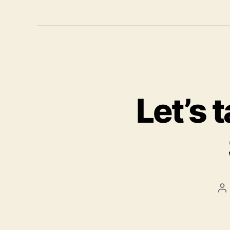
Let’s 
Be