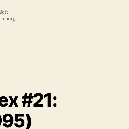
Matt
ilmung
,
ex #21:
995)