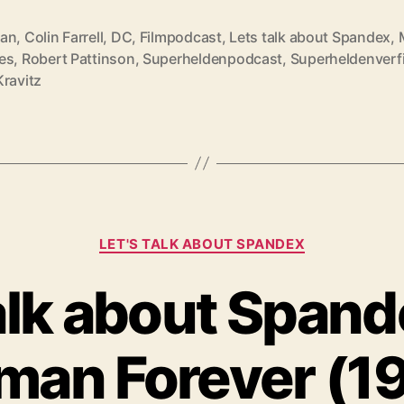
an
,
Colin Farrell
,
DC
,
Filmpodcast
,
Lets talk about Spandex
,
es
,
Robert Pattinson
,
Superheldenpodcast
,
Superheldenverf
rter
Kravitz
Kategorien
LET'S TALK ABOUT SPANDEX
talk about Spand
man Forever (1