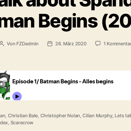
man Begins (2
Von
FZDadmin
26. März 2020
1 Kommenta
Beitragsautor
Veröffentlichungsdatum
an
,
Christian Bale
,
Christopher Nolan
,
Cilian Murphy
,
Lets ta
rter
dex
,
Scarecrow