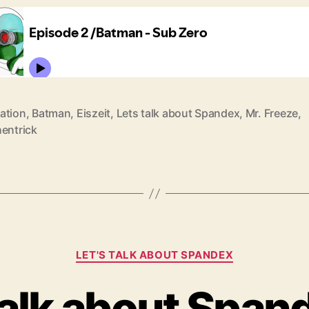
ation
,
Batman
,
Eiszeit
,
Lets talk about Spandex
,
Mr. Freeze
,
rter
hentrick
Kategorien
LET'S TALK ABOUT SPANDEX
talk about Span