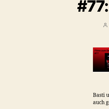
#77:
Be
Basti 
auch g