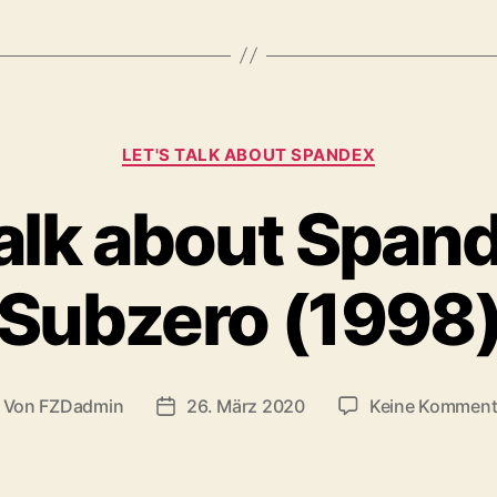
Kategorien
LET'S TALK ABOUT SPANDEX
talk about Span
Subzero (1998
Von
FZDadmin
26. März 2020
Keine Komment
itragsautor
Veröffentlichungsdatum