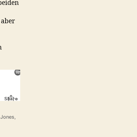
 beiden
 aber
m
 Jones
,