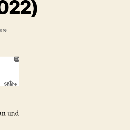
2022)
zu
are
#77:
The
Batman
(2022)
man und