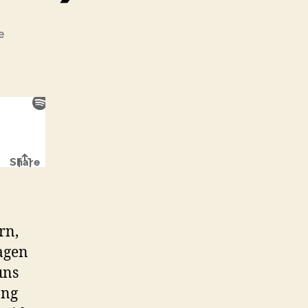
zu
e
Let’s
talk
about
Spandex
#21:
Batman
Forever
(1995)
rn,
agen
uns
ang