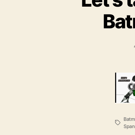
Bat
Batm
Schlagwö
Span