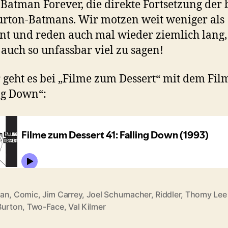
Batman Forever, die direkte Fortsetzung der
rton-Batmans. Wir motzen weit weniger als
t und reden auch mal wieder ziemlich lang,
t auch so unfassbar viel zu sagen!
 geht es bei „Filme zum Dessert“ mit dem Fil
ng Down“:
an
,
Comic
,
Jim Carrey
,
Joel Schumacher
,
Riddler
,
Thomy Lee
rter
Burton
,
Two-Face
,
Val Kilmer