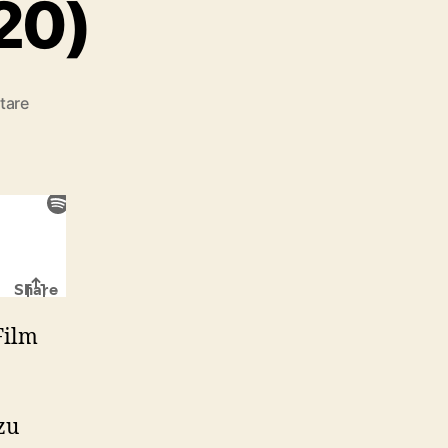
20)
zu
tare
#71:
The
Hunt
(2020)
Film
zu