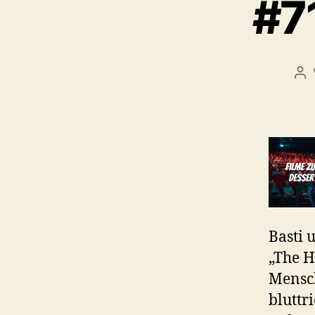
#7
Be
Basti 
„The H
Mensch
bluttr