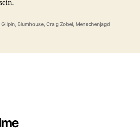
sein.
 Gilpin
,
Blumhouse
,
Craig Zobel
,
Menschenjagd
rter
ilme