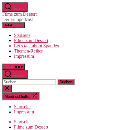
Zum
Suchen
Inhalt
Filme zum Dessert
springen
Der Filmpodcast
Menü
Startseite
Filme zum Dessert
Let’s talk about Spandex
Themen-Reihen
Impressum
Menü
Suchen
Suchen
nach:
Suche
schließen
Menü schließen
Startseite
Impressum
Startseite
Filme zum Dessert