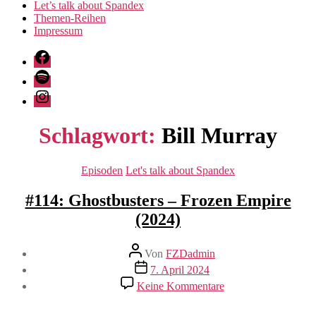
Let’s talk about Spandex
Themen-Reihen
Impressum
Facebook
Spotify
Instagram
Schlagwort:
Bill Murray
Kategorien
Episoden
Let's talk about Spandex
#114: Ghostbusters – Frozen Empire
(2024)
Beitragsautor
Von
FZDadmin
Veröffentlichungsdatum
7. April 2024
zu
Keine Kommentare
#114:
Ghostbusters