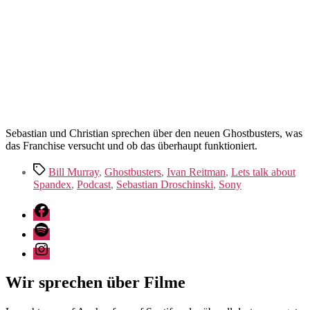
–
Frozen
Empire
(2024)
Sebastian und Christian sprechen über den neuen Ghostbusters, was
das Franchise versucht und ob das überhaupt funktioniert.
Schlagwörter
Bill Murray
,
Ghostbusters
,
Ivan Reitman
,
Lets talk about
Spandex
,
Podcast
,
Sebastian Droschinski
,
Sony
Facebook
Spotify
Instagram
Wir sprechen über Filme