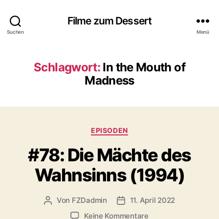
Filme zum Dessert
Suchen
Menü
Schlagwort:
In the Mouth of
Madness
Kategorien
EPISODEN
#78: Die Mächte des
Wahnsinns (1994)
Von
FZDadmin
11. April 2022
Beitragsautor
Veröffentlichungsdatum
zu
Keine Kommentare