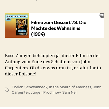
#78:
Die
Mächte
des
Wahnsinns
(1994)
Böse Zungen behaupten ja, dieser Film sei der
Anfang vom Ende des Schaffens von John
Carpenters. Ob da etwas dran ist, erfahrt Ihr in
dieser Episode!
Florian Schwombeck
,
In the Mouth of Madness
,
John
Schlagwörter
Carpenter
,
Jürgen Prochnow
,
Sam Neill