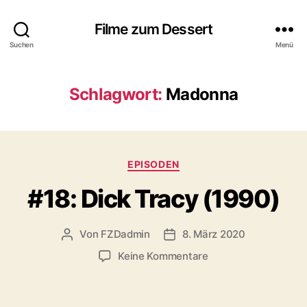
Filme zum Dessert
Suchen
Menü
Schlagwort:
Madonna
Kategorien
EPISODEN
#18: Dick Tracy (1990)
Von
FZDadmin
8. März 2020
Beitragsautor
Veröffentlichungsdatum
zu
Keine Kommentare
#18:
Dick
Tracy