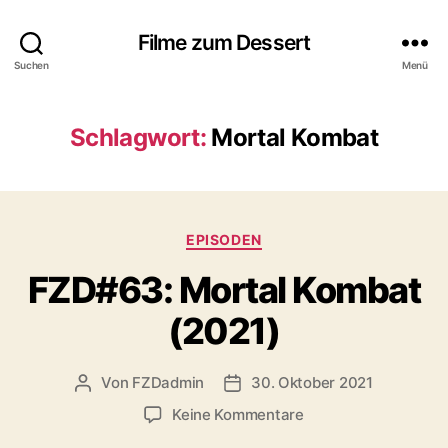
Filme zum Dessert
Suchen
Menü
Schlagwort:
Mortal Kombat
Kategorien
EPISODEN
FZD#63: Mortal Kombat
(2021)
Von
FZDadmin
30. Oktober 2021
Beitragsautor
Veröffentlichungsdatum
zu
Keine Kommentare
FZD#63: