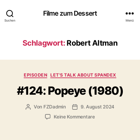
Filme zum Dessert
Suchen
Menü
Schlagwort:
Robert Altman
Kategorien
EPISODEN
LET'S TALK ABOUT SPANDEX
#124: Popeye (1980)
Von
FZDadmin
9. August 2024
Beitragsautor
Veröffentlichungsdatum
zu
Keine Kommentare
#124:
Popeye
(1980)