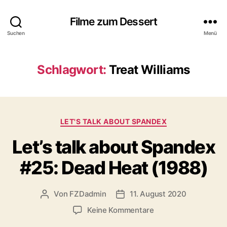
Filme zum Dessert
Suchen
Menü
Schlagwort:
Treat Williams
Kategorien
LET'S TALK ABOUT SPANDEX
Let’s talk about Spandex
#25: Dead Heat (1988)
Von
FZDadmin
11. August 2020
Beitragsautor
Veröffentlichungsdatum
zu
Keine Kommentare
Let’s