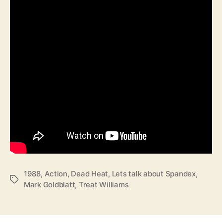
1988
,
Action
,
Dead Heat
,
Lets talk about Spandex
,
Schlagwörter
Mark Goldblatt
,
Treat Williams