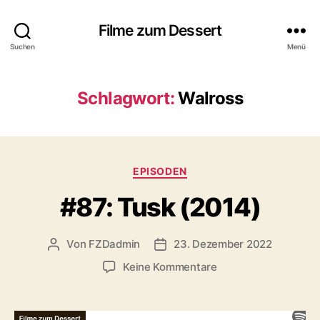
Filme zum Dessert
Suchen
Menü
Schlagwort:
Walross
Kategorien
EPISODEN
#87: Tusk (2014)
Von
FZDadmin
23. Dezember 2022
Beitragsautor
Veröffentlichungsdatum
zu
Keine Kommentare
#87:
Tusk
(2014)