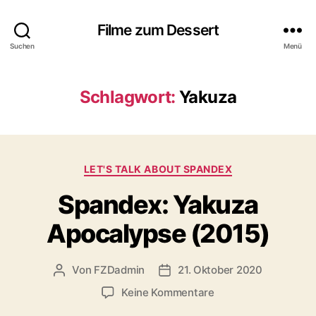
Filme zum Dessert
Suchen
Menü
Schlagwort:
Yakuza
Kategorien
LET'S TALK ABOUT SPANDEX
Spandex: Yakuza
Apocalypse (2015)
Von
FZDadmin
21. Oktober 2020
Beitragsautor
Veröffentlichungsdatum
zu
Keine Kommentare
Spandex: