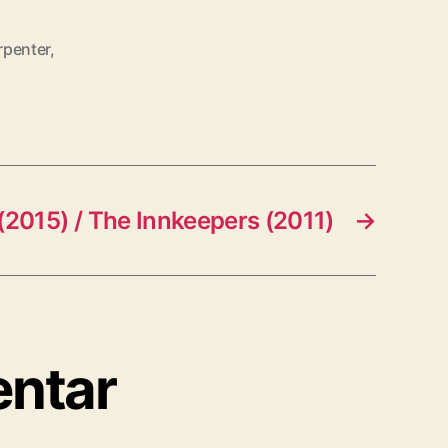
rpenter
,
(2015) / The Innkeepers (2011)
→
entar