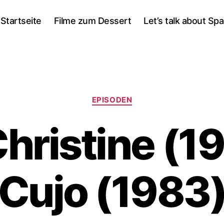
Startseite
Filme zum Dessert
Let’s talk about Sp
Kategorien
EPISODEN
Christine (19
Cujo (1983