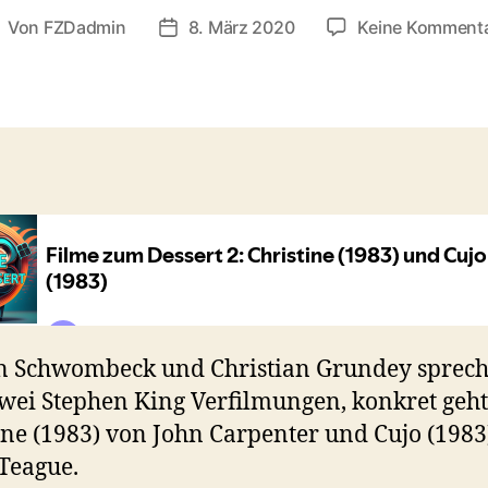
Von
FZDadmin
8. März 2020
Keine Komment
eitragsautor
Veröffentlichungsdatum
an Schwombeck und Christian Grundey sprec
wei Stephen King Verfilmungen, konkret geh
ine (1983) von John Carpenter und Cujo (1983
Teague.