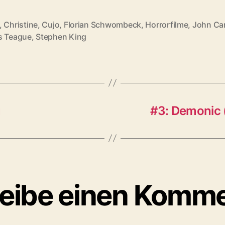
,
Christine
,
Cujo
,
Florian Schwombeck
,
Horrorfilme
,
John Ca
rter
s Teague
,
Stephen King
u
#3: Demonic 
eibe einen Komm