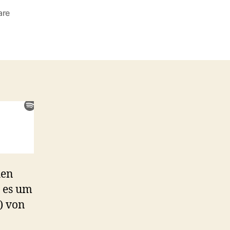
zu
are
#2:
Christine
(1983)
/
Cujo
(1983)
hen
t es um
) von