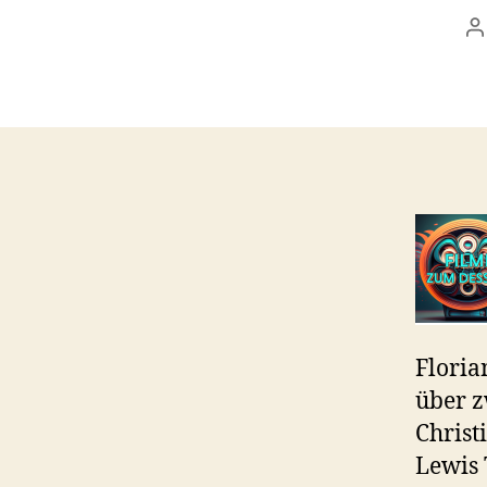
B
Flori
über z
Christ
Lewis 