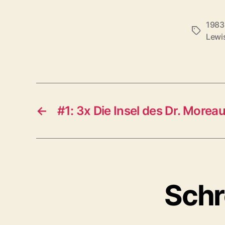
1983
Schlagwö
Lewi
←
#1: 3x Die Insel des Dr. Morea
Schr