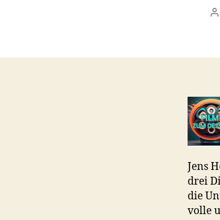
B
Jens H
drei D
die Un
volle 