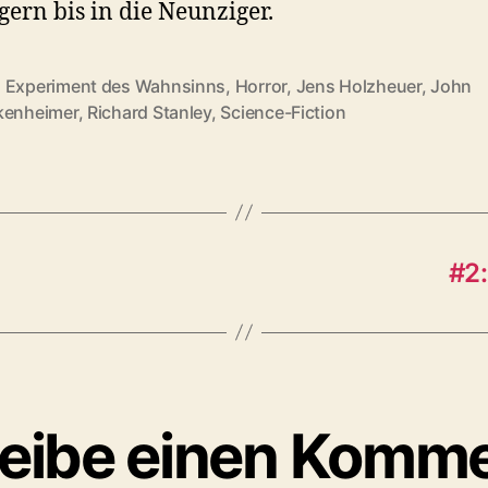
gern bis in die Neunziger.
,
Experiment des Wahnsinns
,
Horror
,
Jens Holzheuer
,
John
rter
kenheimer
,
Richard Stanley
,
Science-Fiction
#2:
eibe einen Komm