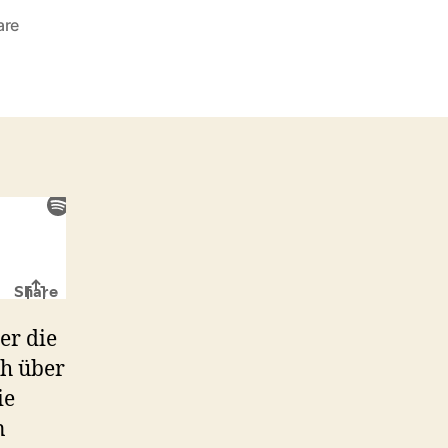
zu
are
#1:
3x
Die
Insel
des
Dr.
Moreau
er die
ch über
ie
n