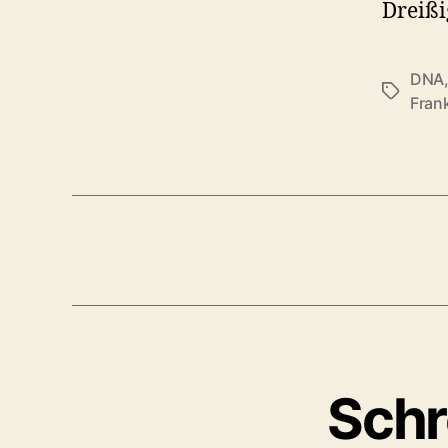
Dreißi
DNA
Schlagwö
Fran
Schr