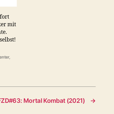
fort
ker mit
te.
selbst!
enter
,
FZD#63: Mortal Kombat (2021)
→