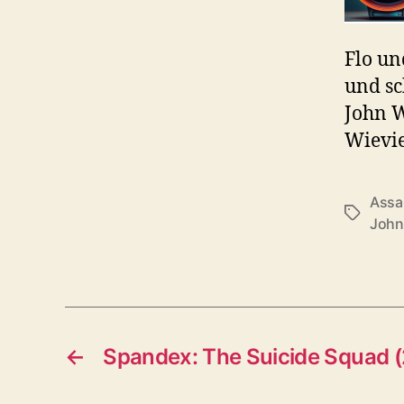
Flo un
und sc
John W
Wievie
Assau
Schlagwö
John
←
Spandex: The Suicide Squad 