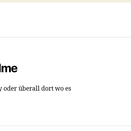
ilme
y oder überall dort wo es