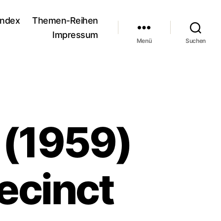
andex
Themen-Reihen
Impressum
Menü
Suchen
 (1959)
ecinct