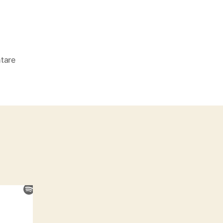
zu
tare
FZD#62:
Rio
Bravo
(1959)
und
Assault
on
Precinct
13
(1976)