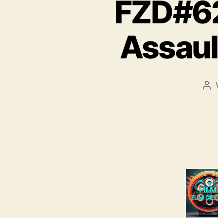
FZD#62
Assaul
Bei