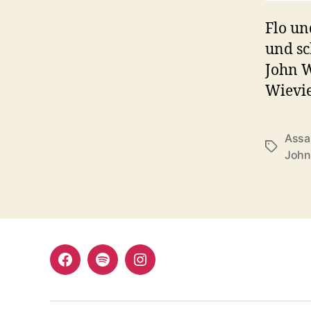
Flo un
und sc
John W
Wievie
Assau
Schlagwö
John
Facebook
Spotify
Instagram