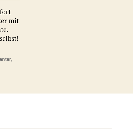
fort
ker mit
te.
selbst!
enter
,