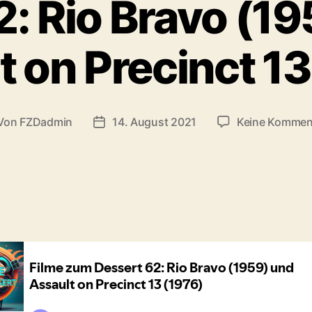
: Rio Bravo (19
t on Precinct 13
Von
FZDadmin
14. August 2021
Keine Kommen
tragsautor
Veröffentlichungsdatum