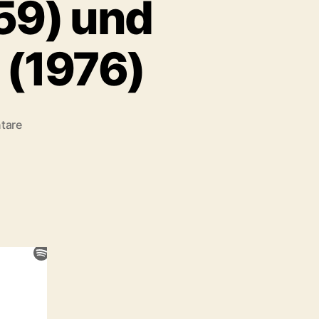
59) und
 (1976)
zu
tare
FZD#62:
Rio
Bravo
(1959)
und
Assault
on
Precinct
13
(1976)