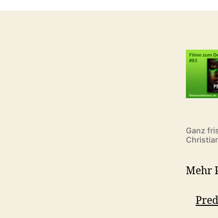
Ganz fri
Christia
Mehr P
Pred