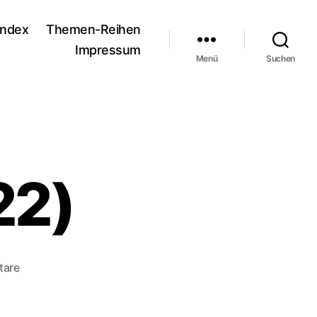
andex
Themen-Reihen
Impressum
Menü
Suchen
22)
zu
tare
#83:
Prey