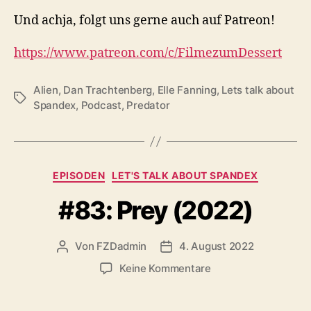
Und achja, folgt uns gerne auch auf Patreon!
https://www.patreon.com/c/FilmezumDessert
Alien
,
Dan Trachtenberg
,
Elle Fanning
,
Lets talk about
Schlagwörter
Spandex
,
Podcast
,
Predator
Kategorien
EPISODEN
LET'S TALK ABOUT SPANDEX
#83: Prey (2022)
Von
FZDadmin
4. August 2022
Beitragsautor
Veröffentlichungsdatum
zu
Keine Kommentare
#83:
Prey