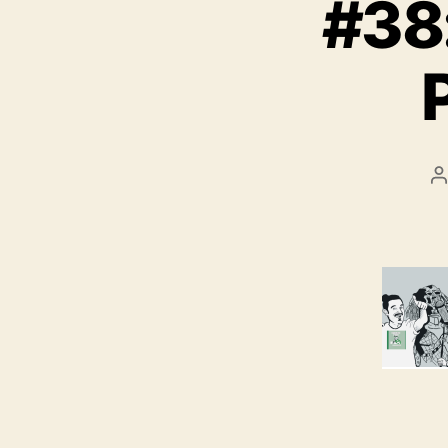
#38:
B