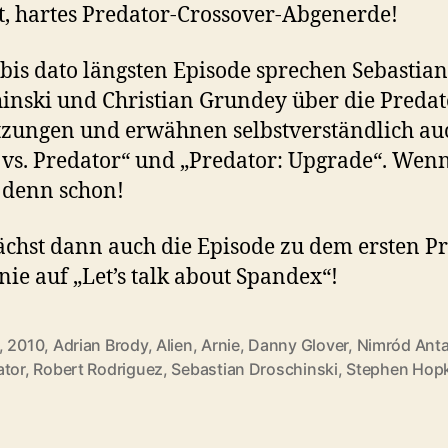
, hartes Predator-Crossover-Abgenerde!
 bis dato längsten Episode sprechen Sebastian
inski und Christian Grundey über die Predat
tzungen und erwähnen selbstverständlich au
 vs. Predator“ und „Predator: Upgrade“. Wen
 denn schon!
hst dann auch die Episode zu dem ersten P
nie auf „Let’s talk about Spandex“!
,
2010
,
Adrian Brody
,
Alien
,
Arnie
,
Danny Glover
,
Nimród Anta
rter
ator
,
Robert Rodriguez
,
Sebastian Droschinski
,
Stephen Hop