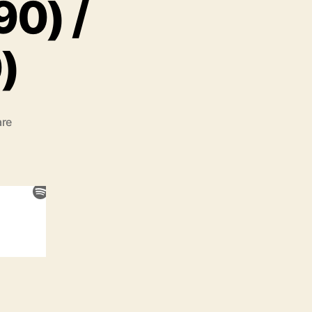
90) /
)
zu
re
#38:
Predator
2
(1990)
/
Predators
(2010)