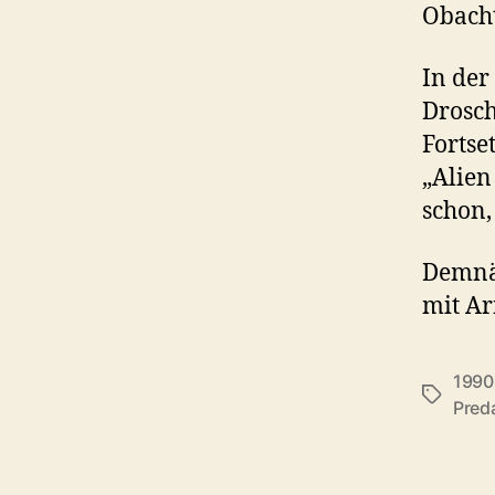
Obacht
In der
Drosch
Fortse
„Alien
schon,
Demnäc
mit Ar
1990
Schlagwö
Pred