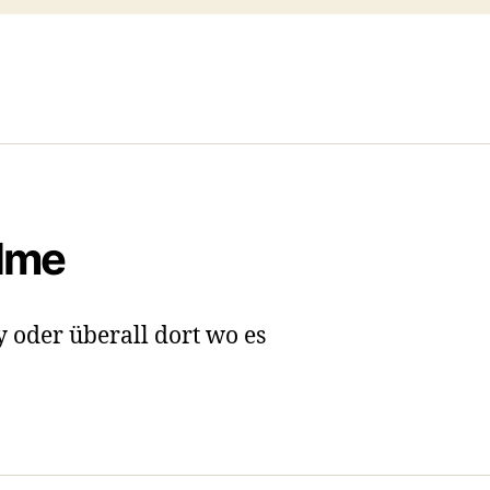
ilme
y oder überall dort wo es