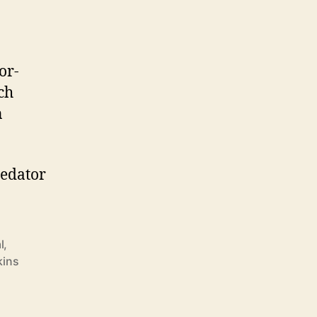
or-
ch
n
redator
l
,
kins