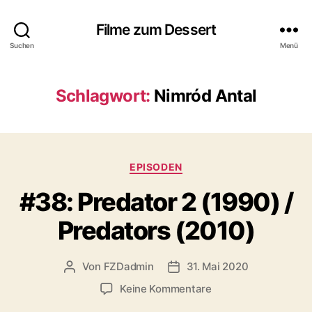
Filme zum Dessert
Suchen
Menü
Schlagwort:
Nimród Antal
Kategorien
EPISODEN
#38: Predator 2 (1990) /
Predators (2010)
Von
FZDadmin
31. Mai 2020
Beitragsautor
Veröffentlichungsdatum
zu
Keine Kommentare
#38: