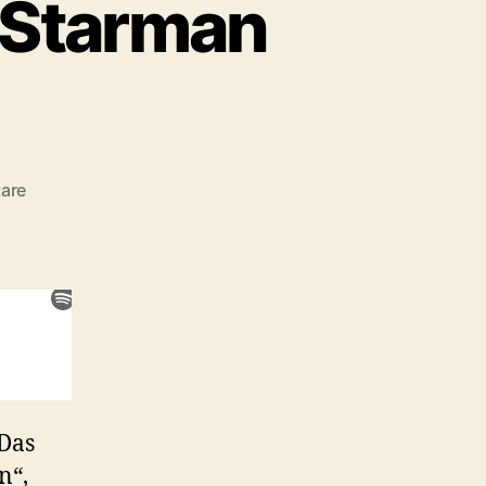
/ Starman
zu
are
#27:
The
Thing
(1982)
/
Starman
(1984)
„Das
n“,