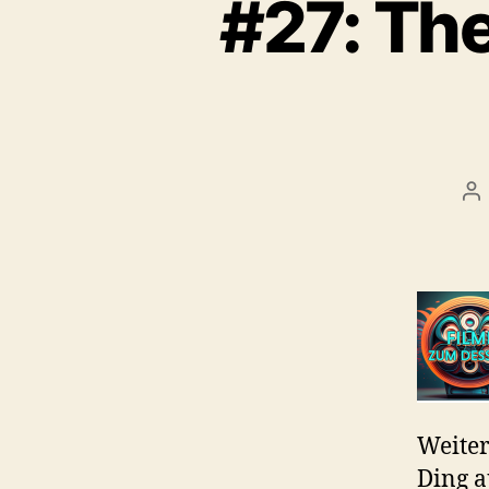
#27: The
Be
Weiter
Ding a