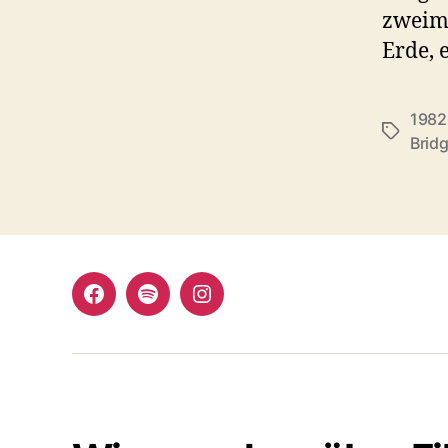
zweima
Erde, e
1982
Schlagwö
Brid
Facebook
Spotify
Instagram