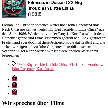
in
Little
China
(1986)
Florian und Christian sprechen weiter über John Capenter-Filme.
Nach Christine geht es weiter mit „Big Trouble in Little China“ aus
dem Jahre 1986. Wieder mit von der Party ist Kurt Russel, mit dem
Carpenter ganze fünf Filme zusammen gedreht hat. Die eigentlichen
Fragen sind aber doch: ist diese Actionkomödie gut gealtert und wie
stehen wir eigentlich zu John Carpenters komödiantischem
Schaffen? Und wann werden wir schafeen, endlich Starman zu
besprechen?
Schlagwörter
1986
,
Big Trouble in Little China
,
Florian Schwombeck
,
John Carpenter
,
Kurt Russel
Facebook
Spotify
Instagram
Wir sprechen über Filme