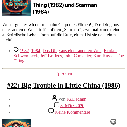
/
Starman
(1984)
Weiter geht es wieder mit John Carpenter-Filmen! „Das Ding aus
einer anderen Welt“ trifft auf den „Starman“, zweimal kommt eine
außerirdische Lebensform auf die Erde, einmal ist sie nett, einmal
nicht!
Schlagwörter
1982
,
1984
,
Das Ding aus einer anderen Welt
,
Florian
Schwombeck
,
Jeff Bridges
,
John Carpenter
,
Kurt Russel
,
The
Thing
Kategorien
Episoden
#22: Big Trouble in Little China (1986)
Beitragsautor
Von
FZDadmin
Veröffentlichungsdatum
8. März 2020
zu
Keine Kommentare
#22:
Big
Trouble