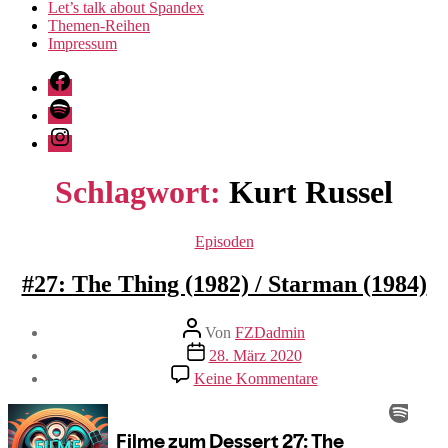
Let’s talk about Spandex
Themen-Reihen
Impressum
Facebook
Spotify
Instagram
Schlagwort:
Kurt Russel
Kategorien
Episoden
#27: The Thing (1982) / Starman (1984)
Beitragsautor
Von
FZDadmin
Veröffentlichungsdatum
28. März 2020
zu
Keine Kommentare
#27:
The
Thing
(1982)