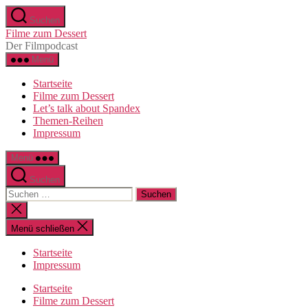
Zum
Suchen
Inhalt
Filme zum Dessert
springen
Der Filmpodcast
Menü
Startseite
Filme zum Dessert
Let’s talk about Spandex
Themen-Reihen
Impressum
Menü
Suchen
Suchen
nach:
Suche
schließen
Menü schließen
Startseite
Impressum
Startseite
Filme zum Dessert