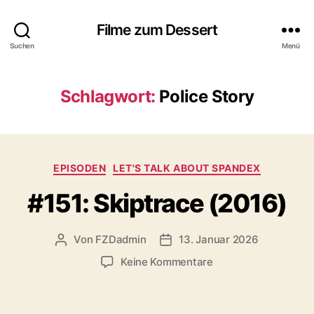
Filme zum Dessert
Suchen
Menü
Schlagwort:
Police Story
Kategorien
EPISODEN
LET'S TALK ABOUT SPANDEX
#151: Skiptrace (2016)
Von
FZDadmin
13. Januar 2026
Beitragsautor
Veröffentlichungsdatum
zu
Keine Kommentare
#151:
Skiptrace
(2016)