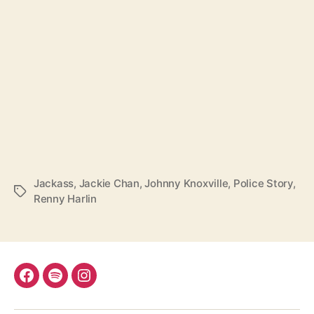
Jackass
,
Jackie Chan
,
Johnny Knoxville
,
Police Story
,
Schlagwörter
Renny Harlin
Facebook
Spotify
Instagram