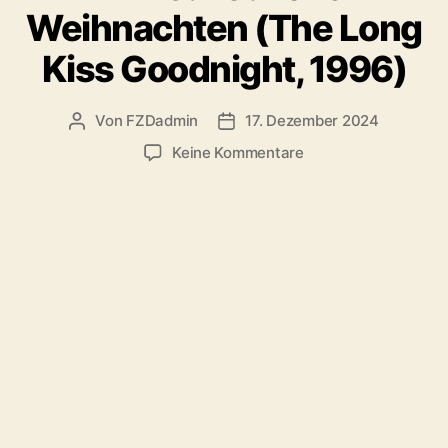
Weihnachten (The Long
Kiss Goodnight, 1996)
Von
FZDadmin
17. Dezember 2024
Beitragsautor
Veröffentlichungsdatum
zu
Keine Kommentare
#129:
Tödliche
Weihnachten
(The
Long
Kiss
Goodnight,
1996)