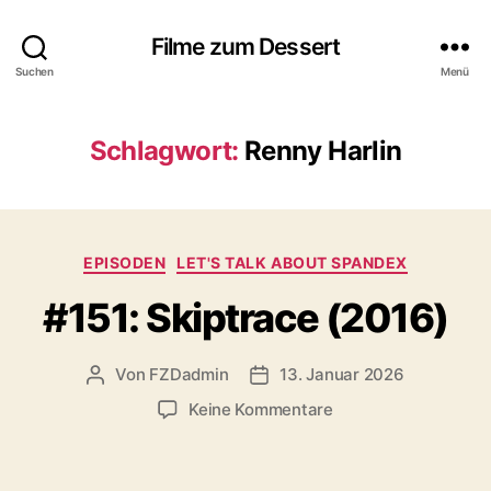
Filme zum Dessert
Suchen
Menü
Schlagwort:
Renny Harlin
Kategorien
EPISODEN
LET'S TALK ABOUT SPANDEX
#151: Skiptrace (2016)
Von
FZDadmin
13. Januar 2026
Beitragsautor
Veröffentlichungsdatum
zu
Keine Kommentare
#151:
Skiptrace
(2016)