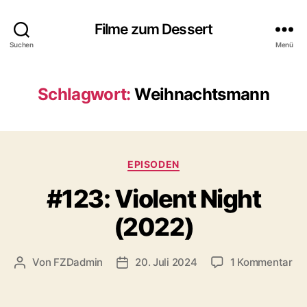
Filme zum Dessert
Suchen
Menü
Schlagwort:
Weihnachtsmann
Kategorien
EPISODEN
#123: Violent Night
(2022)
zu
Von
FZDadmin
20. Juli 2024
1 Kommentar
Beitragsautor
Veröffentlichungsdatum
#1
Vio
Ni