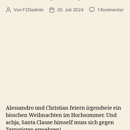
zu
Von
FZDadmin
20. Juli 2024
1 Kommentar
Beitragsautor
Veröffentlichungsdatum
#1
Vio
Ni
(2
Alessandro und Christian feiern irgendwie ein
bisschen Weihnachten im Hochsommer. Und
achja, Santa Clause himself muss sich gegen
Terroristen erwehren!