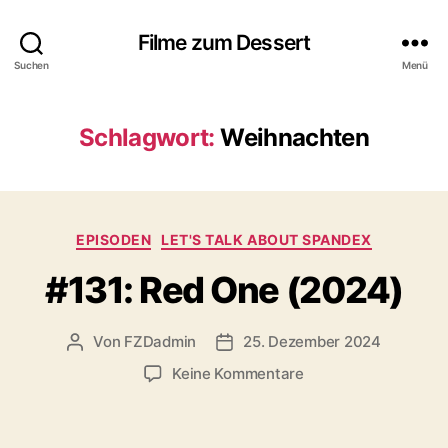
Filme zum Dessert
Suchen
Menü
Schlagwort:
Weihnachten
Kategorien
EPISODEN
LET'S TALK ABOUT SPANDEX
#131: Red One (2024)
Von
FZDadmin
25. Dezember 2024
Beitragsautor
Veröffentlichungsdatum
zu
Keine Kommentare
#131:
Red
One