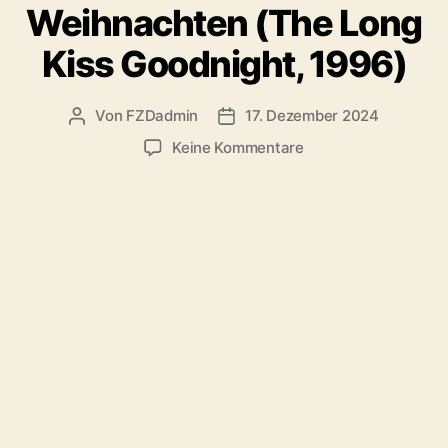
Weihnachten (The Long
Kiss Goodnight, 1996)
Von
FZDadmin
17. Dezember 2024
Beitragsautor
Veröffentlichungsdatum
zu
Keine Kommentare
#129:
Tödliche
Weihnachten
(The
Long
Kiss
Goodnight,
1996)