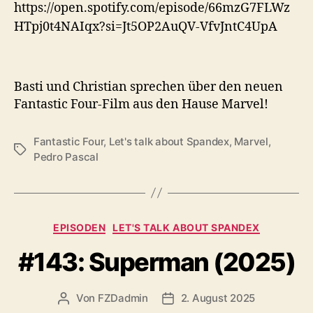
https://open.spotify.com/episode/66mzG7FLWz
HTpj0t4NAIqx?si=Jt5OP2AuQV-VfvJntC4UpA
Basti und Christian sprechen über den neuen
Fantastic Four-Film aus den Hause Marvel!
Fantastic Four
,
Let's talk about Spandex
,
Marvel
,
Schlagwörter
Pedro Pascal
Kategorien
EPISODEN
LET'S TALK ABOUT SPANDEX
#143: Superman (2025)
Von
FZDadmin
2. August 2025
Beitragsautor
Veröffentlichungsdatum