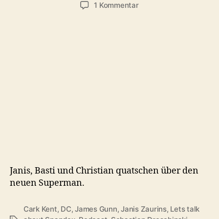
zu
1 Kommentar
#143:
Superman
(2025)
Janis, Basti und Christian quatschen über den
neuen Superman.
Cark Kent
,
DC
,
James Gunn
,
Janis Zaurins
,
Lets talk