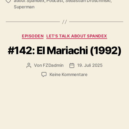
about Spandex
,
Podcast
,
Sebastian Droschinski
,
Schlagwörter
Superman
Kategorien
EPISODEN
LET'S TALK ABOUT SPANDEX
#142: El Mariachi (1992)
Von
FZDadmin
19. Juli 2025
Beitragsautor
Veröffentlichungsdatum
zu
Keine Kommentare
#142:
El
Mariachi
(1992)