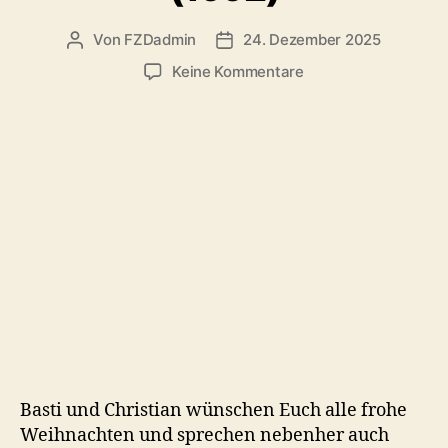
Von
FZDadmin
24. Dezember 2025
Beitragsautor
Veröffentlichungsdatum
zu
Keine Kommentare
#149:
Die
Muppets
Weihnachtsgeschic
(1992)
Basti und Christian wünschen Euch alle frohe
Weihnachten und sprechen nebenher auch