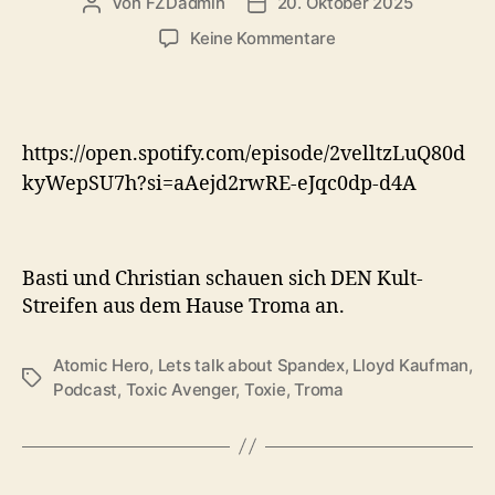
Von
FZDadmin
20. Oktober 2025
Beitragsautor
Veröffentlichungsdatum
zu
Keine Kommentare
#145:
The
Toxic
Avenger
https://open.spotify.com/episode/2velltzLuQ80d
/
kyWepSU7h?si=aAejd2rwRE-eJqc0dp-d4A
Atomic
Hero
(1984)
Basti und Christian schauen sich DEN Kult-
Streifen aus dem Hause Troma an.
Atomic Hero
,
Lets talk about Spandex
,
Lloyd Kaufman
,
Schlagwörter
Podcast
,
Toxic Avenger
,
Toxie
,
Troma