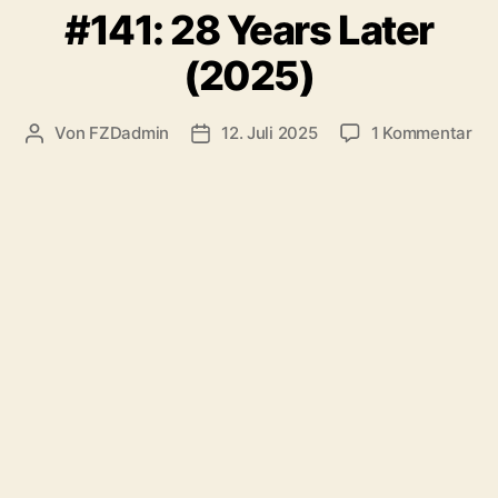
#141: 28 Years Later
(2025)
zu
Von
FZDadmin
12. Juli 2025
1 Kommentar
Beitragsautor
Veröffentlichungsdatum
#14
28
Yea
Lat
(20