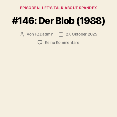
Kategorien
EPISODEN
LET'S TALK ABOUT SPANDEX
#146: Der Blob (1988)
Von
FZDadmin
27. Oktober 2025
Beitragsautor
Veröffentlichungsdatum
zu
Keine Kommentare
#146:
Der
Blob
(1988)