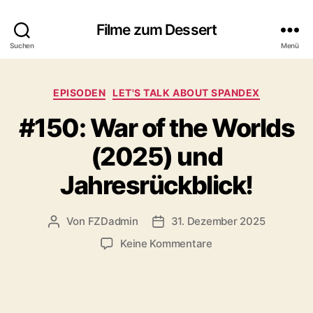
Filme zum Dessert
Suchen
Menü
Kategorien
EPISODEN
LET'S TALK ABOUT SPANDEX
#150: War of the Worlds
(2025) und
Jahresrückblick!
Von
FZDadmin
31. Dezember 2025
Beitragsautor
Veröffentlichungsdatum
zu
Keine Kommentare
#150:
War
of
the