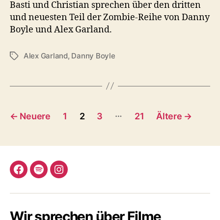
Basti und Christian sprechen über den dritten
und neuesten Teil der Zombie-Reihe von Danny
Boyle und Alex Garland.
Alex Garland
,
Danny Boyle
Schlagwörter
Seitennummerierung
…
←
Neuere
1
2
3
21
Ältere
→
der
Beiträge
Facebook
Spotify
Instagram
Wir sprechen über Filme