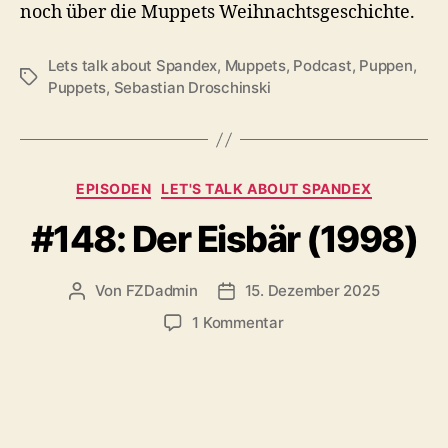
noch über die Muppets Weihnachtsgeschichte.
Lets talk about Spandex
,
Muppets
,
Podcast
,
Puppen
,
Schlagwörter
Puppets
,
Sebastian Droschinski
Kategorien
EPISODEN
LET'S TALK ABOUT SPANDEX
#148: Der Eisbär (1998)
Von
FZDadmin
15. Dezember 2025
Beitragsautor
Veröffentlichungsdatum
zu
1 Kommentar
#148:
Der
Eisbär
(1998)